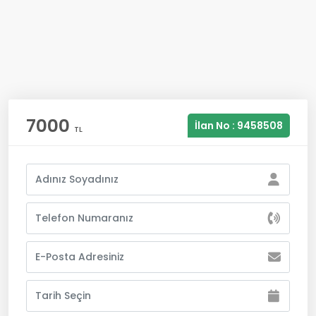
7000
İlan No : 9458508
TL