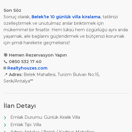
Son Söz
Sonuç olarak,
Belek’te 10 günlük villa kiralama
, tatilinizi
özelleştirmek ve unutulmaz anılar biriktirmek için
mükemmel bir fırsattır. Hem lüksü hem özgürlüğü aynı anda
yaşamak, aile bağlarını güçlendirmek ve bütçenizi korumak
için şimdi harekete geçmelisiniz!
🎯 Hemen Rezervasyon Yapın
📞
0850 532 17 40
🌐
Realtyhouzes.com
📍
Adres:
Belek Mahallesi, Turizm Bulvarı No:15,
Serik/Antalya**
İlan Detayı
Emlak Durumu: Günlük Kiralık Villa
Emlak Tipi: Villa