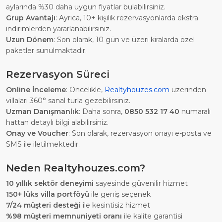
aylarında %30 daha uygun fiyatlar bulabilirsiniz.
Grup Avantajı
: Ayrıca, 10+ kişilik rezervasyonlarda ekstra
indirimlerden yararlanabilirsiniz.
Uzun Dönem
: Son olarak, 10 gün ve üzeri kiralarda özel
paketler sunulmaktadır.
Rezervasyon Süreci
Online İnceleme
: Öncelikle,
Realtyhouzes.com
üzerinden
villaları 360° sanal turla gezebilirsiniz.
Uzman Danışmanlık
: Daha sonra,
0850 532 17 40
numaralı
hattan detaylı bilgi alabilirsiniz.
Onay ve Voucher
: Son olarak, rezervasyon onayı e-posta ve
SMS ile iletilmektedir.
Neden Realtyhouzes.com?
10 yıllık sektör deneyimi
sayesinde güvenilir hizmet
150+ lüks villa portföyü
ile geniş seçenek
7/24 müşteri desteği
ile kesintisiz hizmet
%98 müşteri memnuniyeti oranı
ile kalite garantisi