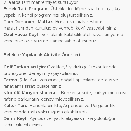
villalarda tam mahremiyet sunuluyor.
Esnek Tatil Programı
: Üstelik, dilediğiniz saatte giriş-çıkış
yapabilir, kendi programınızı oluşturabilirsiniz.
Tam Donanımlı Mutfak
: Buna ek olarak, restoran
masraflarından kurtulup ev yemeği keyfi yaşayabilirsiniz.
Özel Havuz Keyfi
: Son olarak, kalabalık otel havuzları yerine
kendinize özel yüzme alanına sahip olursunuz.
Belek’te Yapılacak Aktivite Önerileri
Golf Tutkunları İçin
: Özellikle, 5 yıldızlı golf resortlarında
profesyonel deneyim yaşayabilirsiniz.
Termal Şifa
: Aynı zamanda, doğal kaplıcalarda detoks ve
rahatlama fırsatı bulabilirsiniz.
Köprülü Kanyon Macerası
: Benzer şekilde, Türkiye’nin en iyi
rafting parkurlarını deneyimleyebilirsiniz.
Kültür Turu
: Bununla birlikte, Aspendos ve Perge antik
kentlerinde tarih yolculuğuna çıkabilirsiniz.
Deniz Keyfi
: Ayrıca, özel yat kiralayarak mavi yolculuğun
tadını çıkarabilirsiniz.