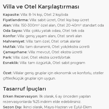
Villa ve Otel Karşılaştırması
Kapasite:
Villa: 8-14 kişi, Otel: 2 kişi/oda
Fiyatlandırma:
Villa: sabit ücret, Otel: kişi başı ücret
Alan:
Villa: 150-300m² özel alan, Otel: 20-40m² standart oda
Oda Sayısı:
Villa: çoklu yatak odası, Otel: tek oda
Konfor:
Villa: geniş yaşam alanı, Otel: sınırlı alan
Mahremiyet:
Villa: tam özel, Otel: ortak alanlar
Mutfak:
Villa: tam donanımlı, Otel: yok/ekstra ücretli
Çamaşırhane:
Villa: mevcut, Otel: ekstra ücretli
Park:
Villa: özel, Otel: ekstra ücretli/ortak
Esneklik:
Villa: tam özgürlük, Otel: sabit program
Özet:
Villalar geniş gruplar için ekonomik ve konforlu, oteller
çiftler/küçük gruplar için uygun.
Tasarruf İpuçları
Erken Rezervasyon
: İlk olarak, 6 ay önceden yapılan
rezervasyonlarda %25 indirim elde edebilirsiniz.
Sezon Dışı
: İkinci olarak, Mayıs-Haziran ve Eylül-Ekim