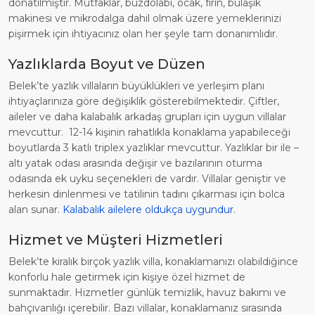
donatılmıştır. Mutfaklar, buzdolabı, ocak, fırın, bulaşık
makinesi ve mikrodalga dahil olmak üzere yemeklerinizi
pişirmek için ihtiyacınız olan her şeyle tam donanımlıdır.
Yazlıklarda Boyut ve Düzen
Belek’te yazlık villaların büyüklükleri ve yerleşim planı
ihtiyaçlarınıza göre değişiklik gösterebilmektedir. Çiftler,
aileler ve daha kalabalık arkadaş grupları için uygun villalar
mevcuttur. 12-14 kişinin rahatlıkla konaklama yapabileceği
boyutlarda 3 katlı triplex yazlıklar mevcuttur. Yazlıklar bir ile –
altı yatak odası arasında değişir ve bazılarının oturma
odasında ek uyku seçenekleri de vardır. Villalar geniştir ve
herkesin dinlenmesi ve tatilinin tadını çıkarması için bolca
alan sunar.
Kalabalık ailelere oldukça uygundur
.
Hizmet ve Müşteri Hizmetleri
Belek’te kiralık birçok yazlık villa, konaklamanızı olabildiğince
konforlu hale getirmek için kişiye özel hizmet de
sunmaktadır. Hizmetler günlük temizlik, havuz bakımı ve
bahçıvanlığı içerebilir. Bazı villalar, konaklamanız sırasında