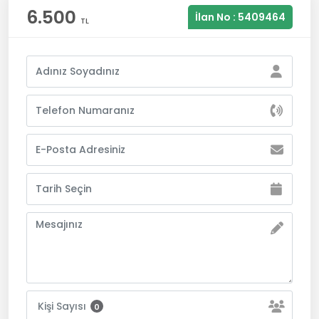
6.500
İlan No : 5409464
TL
Kişi Sayısı
0