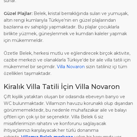
sunar.
Güzel Plajlar:
Belek, kristal berraklığında suları ve yumuşak,
altın rengi kumlarıyla Türkiye’nin en güzel plajlarından
bazılarına ev sahipliği yapmaktadır. Bu plajlar çocuklarla
birlikte yüzmek, güneşlenmek ve kumdan kaleler yapmak
için mükemmeldir.
Özetle Belek, herkesi mutlu ve eğlendirecek birçok aktivite,
cazibe merkezi ve olanaklarla Türkiye’de bir aile villa tatili için
mükemmel bir seçimdir.
Villa Novaron
sizin tatiliniz içi tüm
özellikleri taşımaktadır.
Kiralık Villa Tatili İçin Villa Novaron
Çift kişilik yataktan oluşan bir odasında ebeveyn banyo ve
WC bulunmaktadır. Villamızın havuzu korunaklı olup dışarıdan
görünmemektedir, bu nedenle muhafazakar aile ve balayı
çiftleri için çok iyi bir seçenektir. Villa Belek 6 siz
misafirlerimizin rahatını ve konforunu sağlayacak
ihtiyaçlarınızı karşılayacak her türlü donanıma