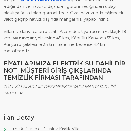
sahiptir.
Villamız Belek merkeze
yakın bir konumda yer
aldığından ve havuzu dışarıdan görünmediğinden dolayı
oldukça fazla talep görmektedir. Özel havuzunda eğlenceli
vakit geçirip havuz başında mangalınızı yapabilirsiniz.
Villamız dünyaca ünlü tarihi Aspendos tiyatrosuna yaklaşık 18
km,
Manavgat
Şelalesine 45 km, Köprülü Kanyona 55 km,
Kurşunlu şelalesine 35 km, Side merkeze ise 42 km
mesafededir.
FİYATLARIMIZA ELEKTRİK SU DAHİLDİR.
NOT: MÜŞTERİ GİRİŞ ÇIKŞLARINDA
TEMİZLİK FİRMASI TARAFINDAN
TÜM VİLLALARIMIZ DEZENFEKTE YAPILMAKTADIR . İYİ
TATİLLER
İlan Detayı
Emlak Durumu: Günlük Kiralık Villa