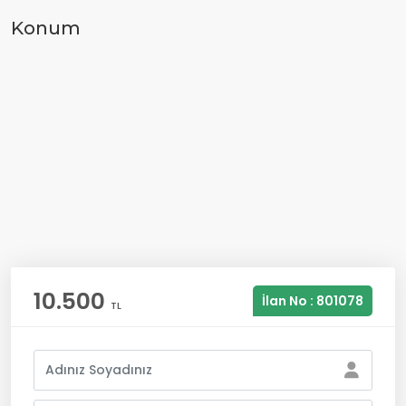
Konum
10.500
İlan No : 801078
TL