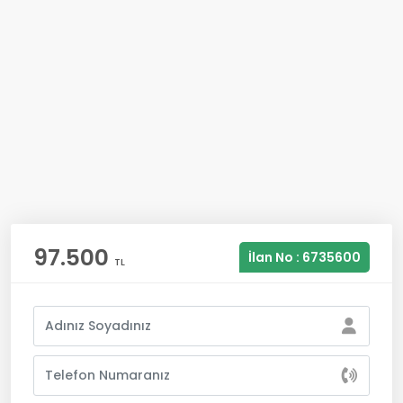
97.500
İlan No : 6735600
TL