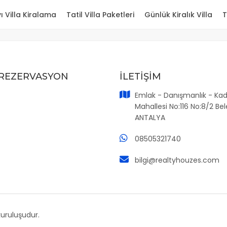
ı Villa Kiralama
Tatil Villa Paketleri
Günlük Kiralık Villa
T
 REZERVASYON
İLETİŞİM
Emlak - Danışmanlık - Kad
Mahallesi No:116 No:8/2 Bel
ANTALYA
08505321740
bilgi@realtyhouzes.com
kuruluşudur.