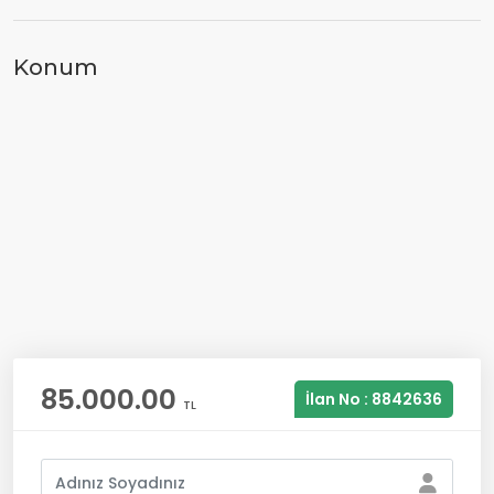
Konum
85.000.00
İlan No : 8842636
TL