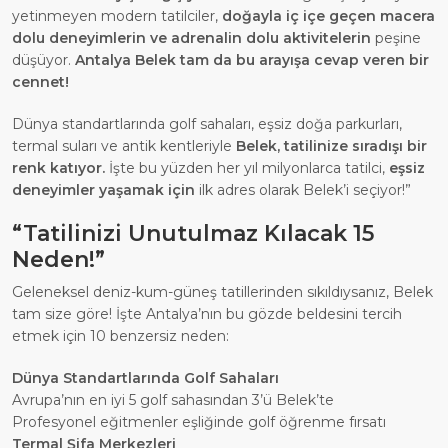
yetinmeyen modern tatilciler,
doğayla iç içe geçen macera
dolu deneyimlerin ve adrenalin dolu aktivitelerin
peşine
düşüyor.
Antalya Belek tam da bu arayışa cevap veren bir
cennet!
Dünya standartlarında golf sahaları, eşsiz doğa parkurları,
termal suları ve antik kentleriyle
Belek, tatilinize sıradışı bir
renk katıyor.
İşte bu yüzden her yıl milyonlarca tatilci,
eşsiz
deneyimler yaşamak için
ilk adres olarak Belek’i seçiyor!”
“Tatilinizi Unutulmaz Kılacak 15
Neden!”
Geleneksel deniz-kum-güneş tatillerinden sıkıldıysanız, Belek
tam size göre! İşte Antalya’nın bu gözde beldesini tercih
etmek için 10 benzersiz neden:
Dünya Standartlarında Golf Sahaları
Avrupa’nın en iyi 5 golf sahasından 3’ü Belek’te
Profesyonel eğitmenler eşliğinde golf öğrenme fırsatı
Termal Şifa Merkezleri