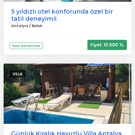
5 yıldızlı otel konforunda özel bir
tatil deneyimi!
Antalya / Belek
Fiyat: 10.500 TL
İlanı Görüntüle
VILLA
Günlük Kiralık Havuzlu Villa Antalya