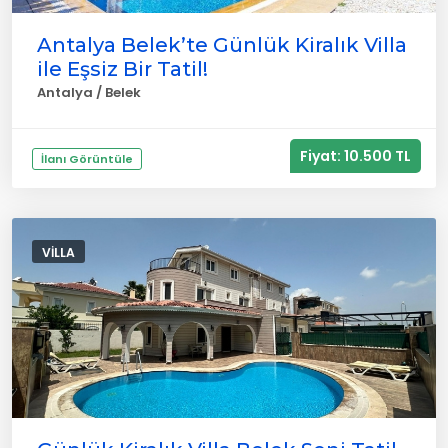
Antalya Belek’te Günlük Kiralık Villa
ile Eşsiz Bir Tatil!
Antalya / Belek
Fiyat: 10.500 TL
İlanı Görüntüle
VILLA