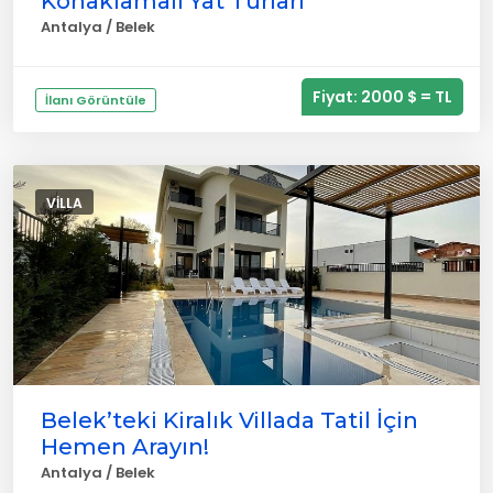
Konaklamalı Yat Turları
Antalya / Belek
Fiyat: 2000 $ = TL
İlanı Görüntüle
VILLA
Belek’teki Kiralık Villada Tatil İçin
Hemen Arayın!
Antalya / Belek