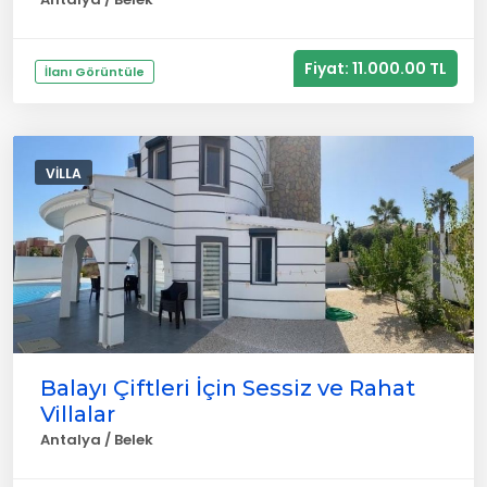
Fiyat: 11.000.00 TL
İlanı Görüntüle
VILLA
Balayı Çiftleri İçin Sessiz ve Rahat
Villalar
Antalya / Belek