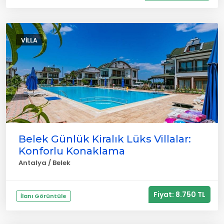
VILLA
Belek Günlük Kiralık Lüks Villalar:
Konforlu Konaklama
Antalya / Belek
Fiyat: 8.750 TL
İlanı Görüntüle