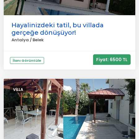
Hayalinizdeki tatil, bu villada
gerçeğe dönüşüyor!
Antalya / Belek
Fiyat: 6500 TL
İlanı Görüntüle
VILLA