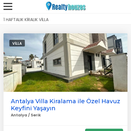
1 HAFTALIK KIRALIK VILLA
VILLA
Antalya Villa Kiralama ile Özel Havuz
Keyfini Yaşayın
Antalya / Serik