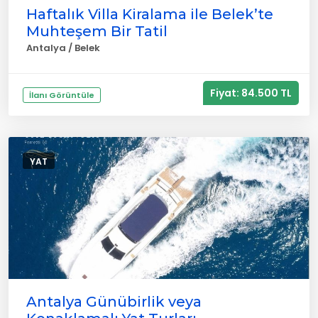
Haftalık Villa Kiralama ile Belek’te
Muhteşem Bir Tatil
Antalya / Belek
Fiyat: 84.500 TL
İlanı Görüntüle
YAT
Antalya Günübirlik veya