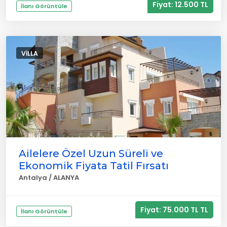
Fiyat: 12.500 TL
İlanı Görüntüle
VILLA
Ailelere Özel Uzun Süreli ve
Ekonomik Fiyata Tatil Fırsatı
Antalya / ALANYA
Fiyat: 75.000 TL TL
İlanı Görüntüle