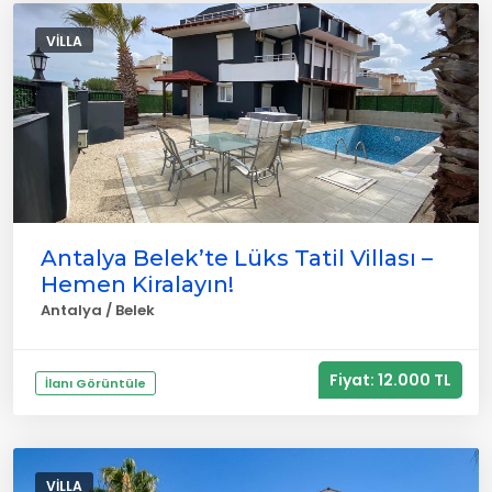
VILLA
Antalya Belek’te Lüks Tatil Villası –
Hemen Kiralayın!
Antalya / Belek
Fiyat: 12.000 TL
İlanı Görüntüle
VILLA