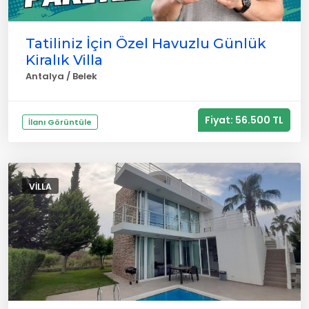
Tatiliniz İçin Özel Havuzlu Günlük
Kiralık Villa
Antalya / Belek
Fiyat: 56.500 TL
İlanı Görüntüle
VILLA