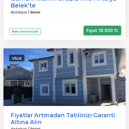
Belek’te
Antalya / Belek
Fiyat: 10.500 TL
İlanı Görüntüle
VILLA
Fiyatlar Artmadan Tatilinizi Garanti
Altına Alın
Antalya / Belek