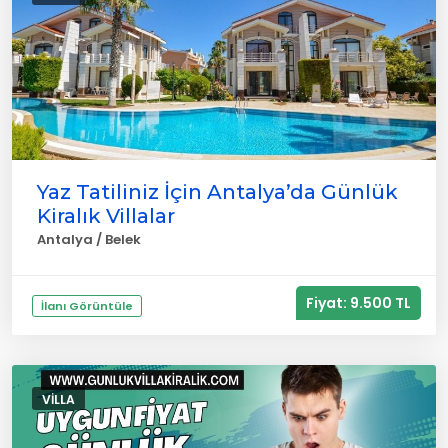
Yaz Tatiliniz İçin Antalya’da Günlük
Kiralık Villalar
Antalya / Belek
Fiyat: 9.500 TL
İlanı Görüntüle
VILLA