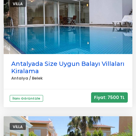
VILLA
Antalyada Size Uygun Balayı Villaları
Kiralama
Antalya / Belek
Fiyat: 7500 TL
İlanı Görüntüle
VILLA