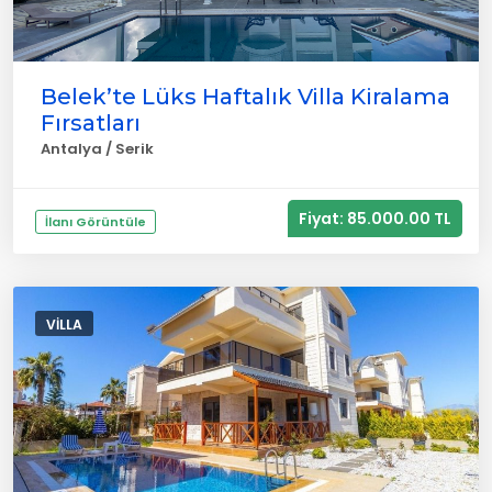
Belek’te Lüks Haftalık Villa Kiralama
Fırsatları
Antalya / Serik
Fiyat: 85.000.00 TL
İlanı Görüntüle
VILLA