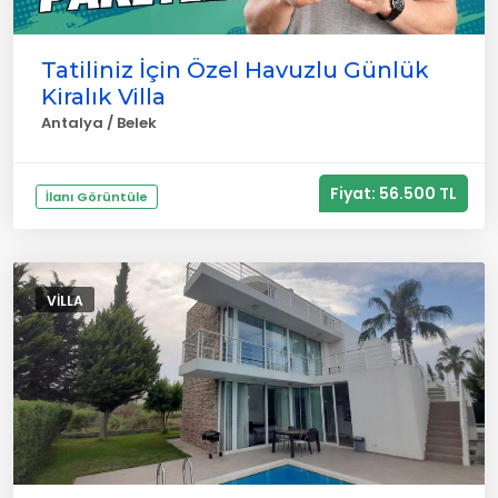
Tatiliniz İçin Özel Havuzlu Günlük
Kiralık Villa
Antalya / Belek
Fiyat: 56.500 TL
İlanı Görüntüle
VILLA