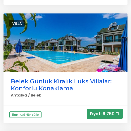
VILLA
Belek Günlük Kiralık Lüks Villalar:
Konforlu Konaklama
Antalya / Belek
Fiyat: 8.750 TL
İlanı Görüntüle