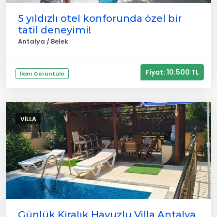
5 yıldızlı otel konforunda özel bir
tatil deneyimi!
Antalya / Belek
Fiyat: 10.500 TL
İlanı Görüntüle
VILLA
Günlük Kiralık Havuzlu Villa Antalya