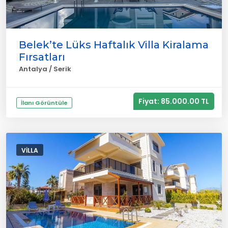
Belek’te Lüks Haftalık Villa Kiralama
Fırsatları
Antalya / Serik
Fiyat: 85.000.00 TL
İlanı Görüntüle
VILLA