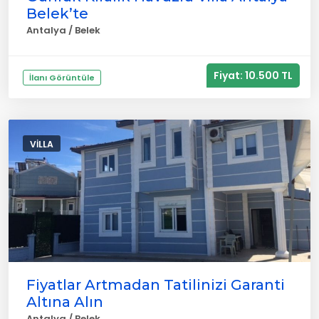
Belek’te
Antalya / Belek
Fiyat: 10.500 TL
İlanı Görüntüle
VILLA
Fiyatlar Artmadan Tatilinizi Garanti
Altına Alın
Antalya / Belek