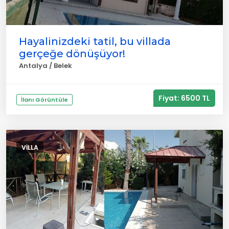
Hayalinizdeki tatil, bu villada
gerçeğe dönüşüyor!
Antalya / Belek
Fiyat: 6500 TL
İlanı Görüntüle
VILLA