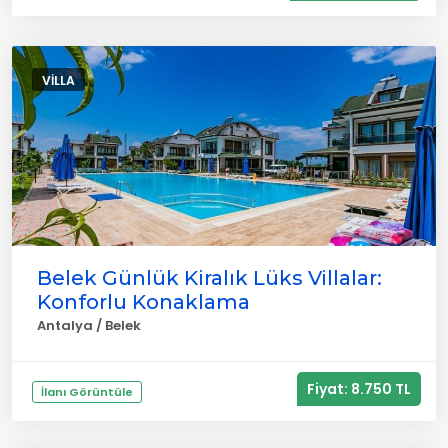
VILLA
Belek Günlük Kiralık Lüks Villalar:
Konforlu Konaklama
Antalya / Belek
Fiyat: 8.750 TL
İlanı Görüntüle