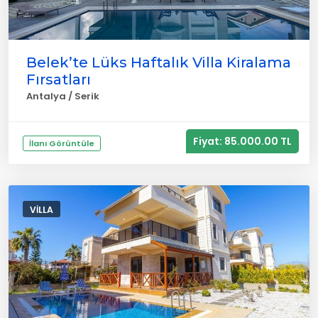
Belek’te Lüks Haftalık Villa Kiralama
Fırsatları
Antalya / Serik
Fiyat: 85.000.00 TL
İlanı Görüntüle
VILLA