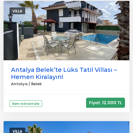
VILLA
Antalya Belek’te Lüks Tatil Villası –
Hemen Kiralayın!
Antalya / Belek
Fiyat: 12.000 TL
İlanı Görüntüle
VILLA