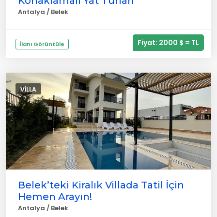
Konaklamalı Yat Turları
Antalya / Belek
Fiyat: 2000 $ = TL
İlanı Görüntüle
VILLA
Belek’teki Kiralık Villada Tatil İçin
Hemen Arayın!
Antalya / Belek