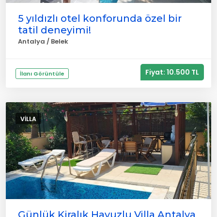
5 yıldızlı otel konforunda özel bir
tatil deneyimi!
Antalya / Belek
Fiyat: 10.500 TL
İlanı Görüntüle
VILLA
Günlük Kiralık Havuzlu Villa Antalya