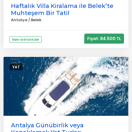
Haftalık Villa Kiralama ile Belek’te
Muhteşem Bir Tatil
Antalya / Belek
Fiyat: 84.500 TL
İlanı Görüntüle
YAT
Antalya Günübirlik veya