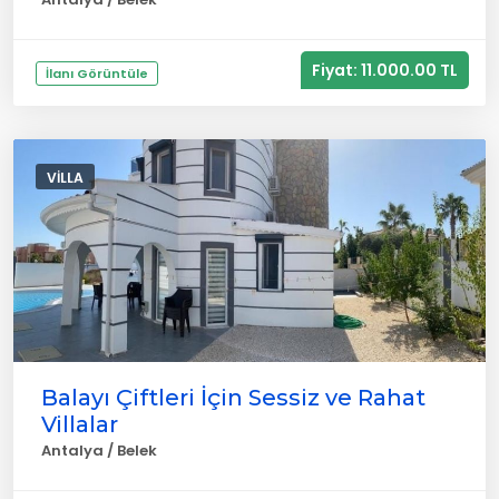
Fiyat: 11.000.00 TL
İlanı Görüntüle
VILLA
Balayı Çiftleri İçin Sessiz ve Rahat
Villalar
Antalya / Belek