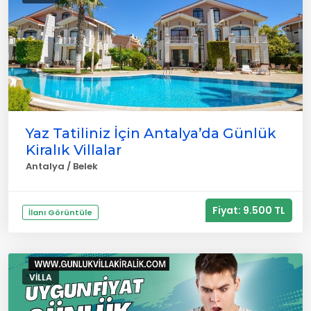
Yaz Tatiliniz İçin Antalya’da Günlük
Kiralık Villalar
Antalya / Belek
Fiyat: 9.500 TL
İlanı Görüntüle
VILLA