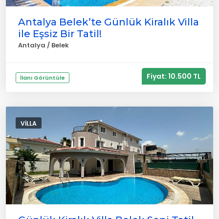
Antalya Belek’te Günlük Kiralık Villa
ile Eşsiz Bir Tatil!
Antalya / Belek
Fiyat: 10.500 TL
İlanı Görüntüle
VILLA