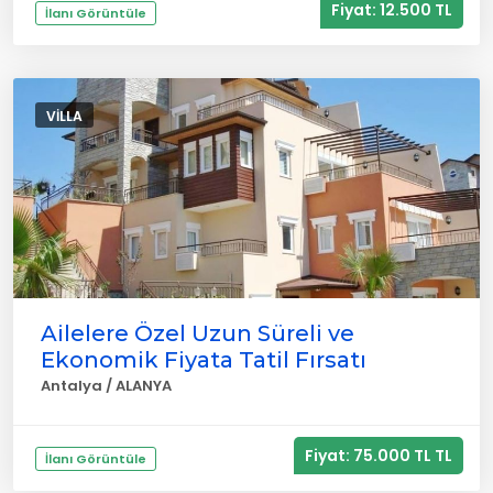
Fiyat: 12.500 TL
İlanı Görüntüle
VILLA
Ailelere Özel Uzun Süreli ve
Ekonomik Fiyata Tatil Fırsatı
Antalya / ALANYA
Fiyat: 75.000 TL TL
İlanı Görüntüle