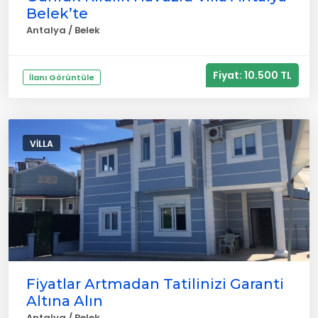
Belek’te
Antalya / Belek
Fiyat: 10.500 TL
İlanı Görüntüle
VILLA
Fiyatlar Artmadan Tatilinizi Garanti
Altına Alın
Antalya / Belek