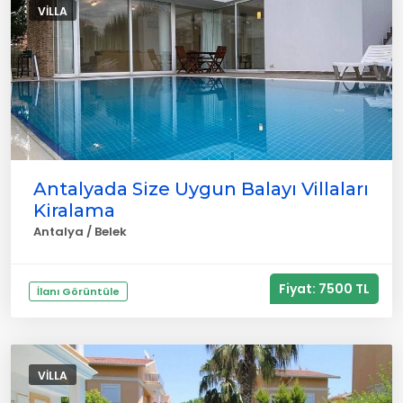
VILLA
Antalyada Size Uygun Balayı Villaları
Kiralama
Antalya / Belek
Fiyat: 7500 TL
İlanı Görüntüle
VILLA