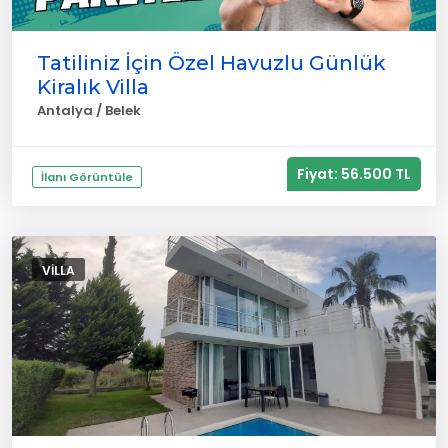
Tatiliniz İçin Özel Havuzlu Günlük
Kiralık Villa
Antalya / Belek
Fiyat: 56.500 TL
İlanı Görüntüle
VILLA