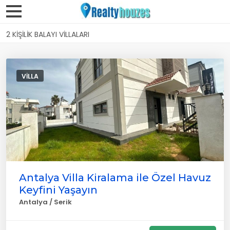
2 KIŞILIK BALAYI VILLALARI
VILLA
Antalya Villa Kiralama ile Özel Havuz
Keyfini Yaşayın
Antalya / Serik