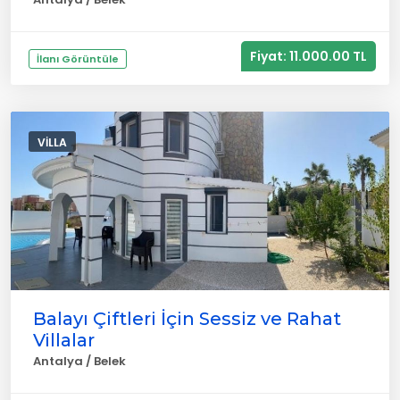
Fiyat: 11.000.00 TL
İlanı Görüntüle
VILLA
Balayı Çiftleri İçin Sessiz ve Rahat
Villalar
Antalya / Belek