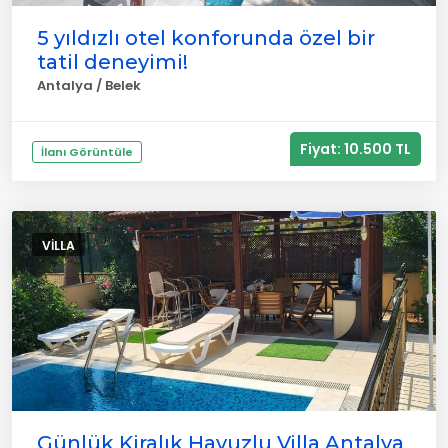
5 yıldızlı otel konforunda özel bir
tatil deneyimi!
Antalya / Belek
Fiyat: 10.500 TL
İlanı Görüntüle
VILLA
Günlük Kiralık Havuzlu Villa Antalya