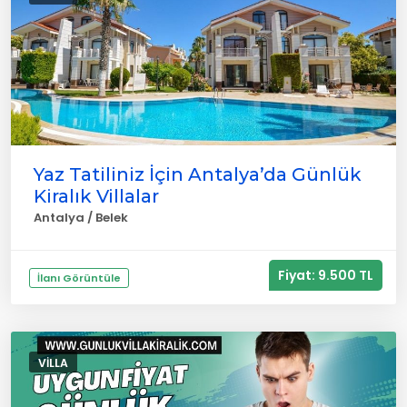
Yaz Tatiliniz İçin Antalya’da Günlük
Kiralık Villalar
Antalya / Belek
Fiyat: 9.500 TL
İlanı Görüntüle
VILLA