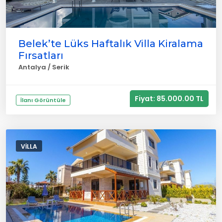
Belek’te Lüks Haftalık Villa Kiralama
Fırsatları
Antalya / Serik
Fiyat: 85.000.00 TL
İlanı Görüntüle
VILLA