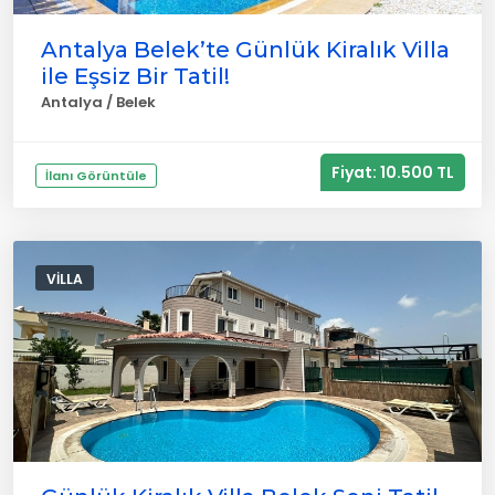
Antalya Belek’te Günlük Kiralık Villa
ile Eşsiz Bir Tatil!
Antalya / Belek
Fiyat: 10.500 TL
İlanı Görüntüle
VILLA