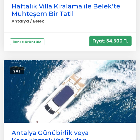
Haftalık Villa Kiralama ile Belek’te
Muhteşem Bir Tatil
Antalya / Belek
Fiyat: 84.500 TL
İlanı Görüntüle
YAT
Antalya Günübirlik veya