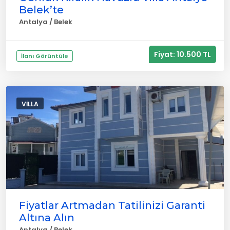
Belek’te
Antalya / Belek
Fiyat: 10.500 TL
İlanı Görüntüle
VILLA
Fiyatlar Artmadan Tatilinizi Garanti
Altına Alın
Antalya / Belek