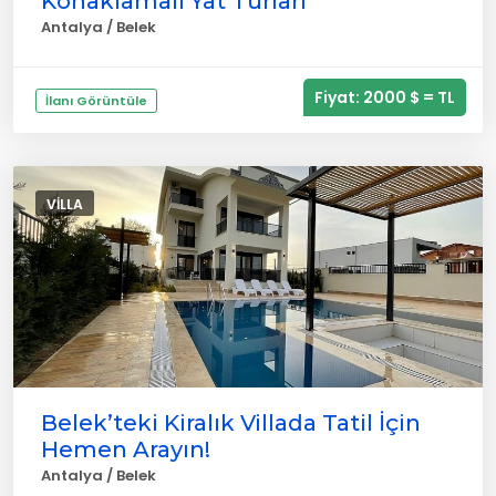
Konaklamalı Yat Turları
Antalya / Belek
Fiyat: 2000 $ = TL
İlanı Görüntüle
VILLA
Belek’teki Kiralık Villada Tatil İçin
Hemen Arayın!
Antalya / Belek