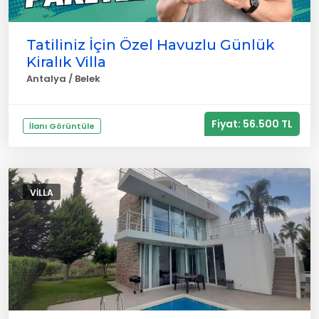
Tatiliniz İçin Özel Havuzlu Günlük
Kiralık Villa
Antalya / Belek
Fiyat: 56.500 TL
İlanı Görüntüle
VILLA