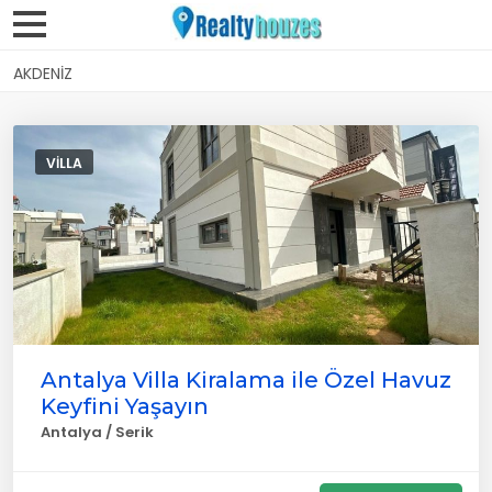
AKDENIZ
VILLA
Antalya Villa Kiralama ile Özel Havuz
Keyfini Yaşayın
Antalya / Serik