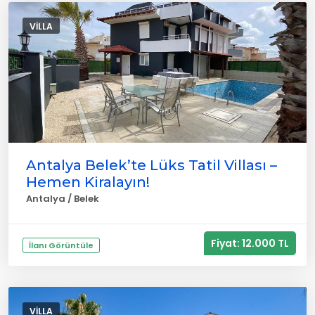
VILLA
Antalya Belek’te Lüks Tatil Villası –
Hemen Kiralayın!
Antalya / Belek
Fiyat: 12.000 TL
İlanı Görüntüle
VILLA