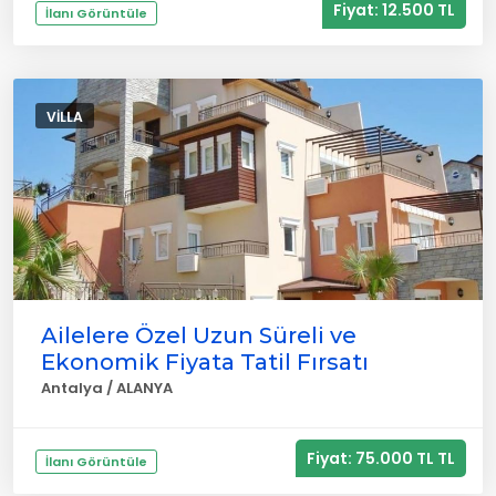
Fiyat: 12.500 TL
İlanı Görüntüle
VILLA
Ailelere Özel Uzun Süreli ve
Ekonomik Fiyata Tatil Fırsatı
Antalya / ALANYA
Fiyat: 75.000 TL TL
İlanı Görüntüle