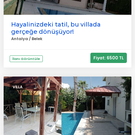
Hayalinizdeki tatil, bu villada
gerçeğe dönüşüyor!
Antalya / Belek
Fiyat: 6500 TL
İlanı Görüntüle
VILLA