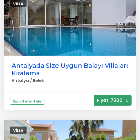
VILLA
Antalyada Size Uygun Balayı Villaları
Kiralama
Antalya / Belek
Fiyat: 7500 TL
İlanı Görüntüle
VILLA