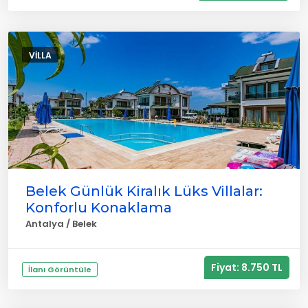
VILLA
Belek Günlük Kiralık Lüks Villalar:
Konforlu Konaklama
Antalya / Belek
Fiyat: 8.750 TL
İlanı Görüntüle