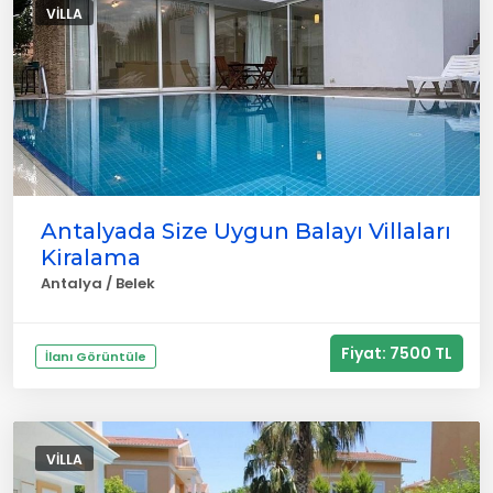
VILLA
Antalyada Size Uygun Balayı Villaları
Kiralama
Antalya / Belek
Fiyat: 7500 TL
İlanı Görüntüle
VILLA