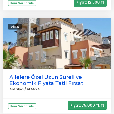
Fiyat: 12.500 TL
İlanı Görüntüle
VILLA
Ailelere Özel Uzun Süreli ve
Ekonomik Fiyata Tatil Fırsatı
Antalya / ALANYA
Fiyat: 75.000 TL TL
İlanı Görüntüle