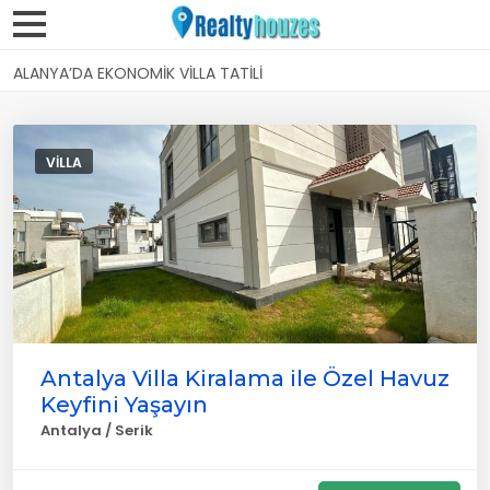
ALANYA’DA EKONOMIK VILLA TATILI
VILLA
Antalya Villa Kiralama ile Özel Havuz
Keyfini Yaşayın
Antalya / Serik