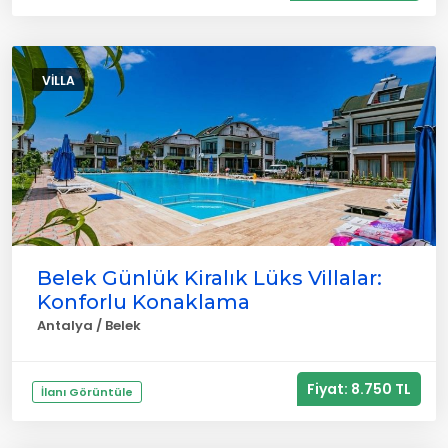
VILLA
Belek Günlük Kiralık Lüks Villalar:
Konforlu Konaklama
Antalya / Belek
Fiyat: 8.750 TL
İlanı Görüntüle