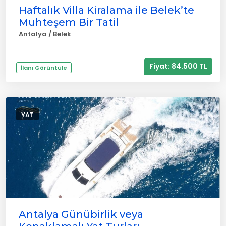
Haftalık Villa Kiralama ile Belek’te
Muhteşem Bir Tatil
Antalya / Belek
Fiyat: 84.500 TL
İlanı Görüntüle
YAT
Antalya Günübirlik veya