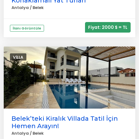
Konaklamalı Yat Turları
Antalya / Belek
Fiyat: 2000 $ = TL
İlanı Görüntüle
VILLA
Belek’teki Kiralık Villada Tatil İçin
Hemen Arayın!
Antalya / Belek