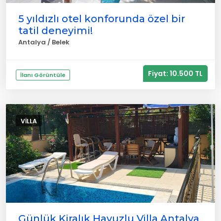
5 yıldızlı otel konforunda özel bir
tatil deneyimi!
Antalya / Belek
Fiyat: 10.500 TL
İlanı Görüntüle
VILLA
Günlük Kiralık Havuzlu Villa Antalya