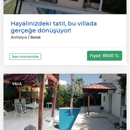
Hayalinizdeki tatil, bu villada
gerçeğe dönüşüyor!
Antalya / Belek
Fiyat: 6500 TL
İlanı Görüntüle
VILLA