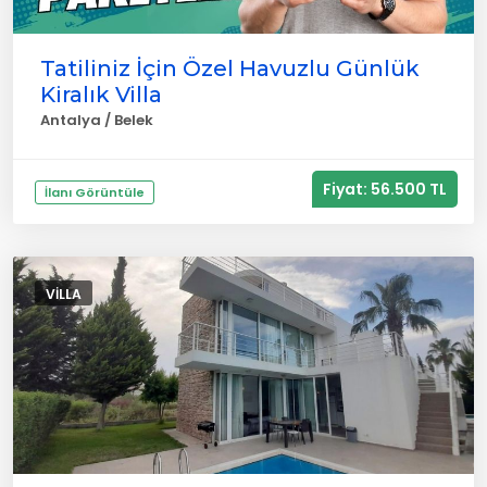
Tatiliniz İçin Özel Havuzlu Günlük
Kiralık Villa
Antalya / Belek
Fiyat: 56.500 TL
İlanı Görüntüle
VILLA