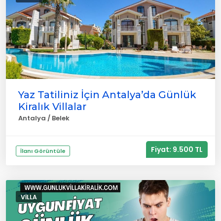
Yaz Tatiliniz İçin Antalya’da Günlük
Kiralık Villalar
Antalya / Belek
Fiyat: 9.500 TL
İlanı Görüntüle
VILLA