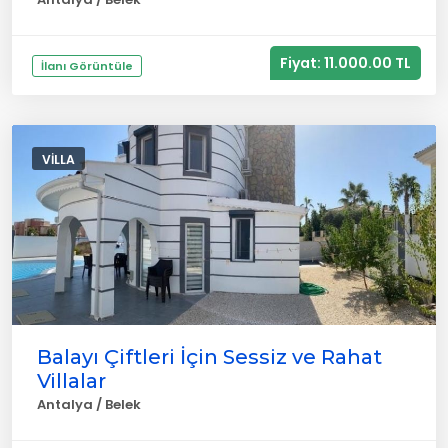
Fiyat: 11.000.00 TL
İlanı Görüntüle
VILLA
Balayı Çiftleri İçin Sessiz ve Rahat
Villalar
Antalya / Belek