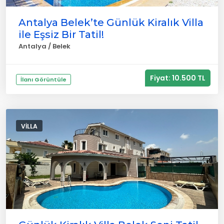
Antalya Belek’te Günlük Kiralık Villa
ile Eşsiz Bir Tatil!
Antalya / Belek
Fiyat: 10.500 TL
İlanı Görüntüle
VILLA