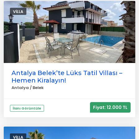
VILLA
Antalya Belek’te Lüks Tatil Villası –
Hemen Kiralayın!
Antalya / Belek
Fiyat: 12.000 TL
İlanı Görüntüle
VILLA