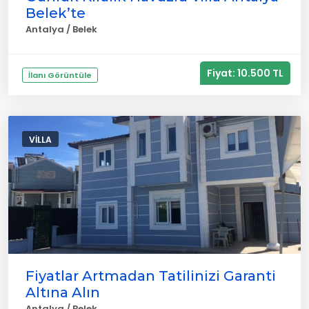
Belek’te
Antalya / Belek
Fiyat: 10.500 TL
İlanı Görüntüle
VILLA
Fiyatlar Artmadan Tatilinizi Garanti
Altına Alın
Antalya / Belek