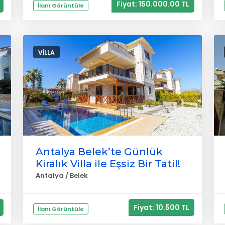
Fiyat: 150.000.00 TL
İlanı Görüntüle
VILLA
Antalya Belek’te Günlük
Kiralık Villa ile Eşsiz Bir Tatil!
Antalya / Belek
Fiyat: 10.500 TL
İlanı Görüntüle