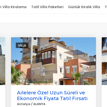
ı Villa Kiralama
Tatil Villa Paketleri
Günlük Kiralık Villa
T
VILLA
Ailelere Özel Uzun Süreli ve
Ekonomik Fiyata Tatil Fırsatı
Antalya / ALANYA