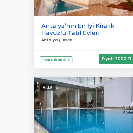
Antalya’nın En İyi Kiralık
Havuzlu Tatil Evleri
Antalya / Belek
Fiyat: 7000 TL
İlanı Görüntüle
VILLA