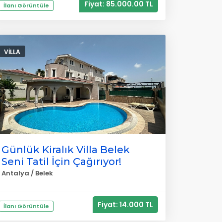
Fiyat: 85.000.00 TL
İlanı Görüntüle
VILLA
Günlük Kiralık Villa Belek
Seni Tatil İçin Çağırıyor!
Antalya / Belek
Fiyat: 14.000 TL
İlanı Görüntüle