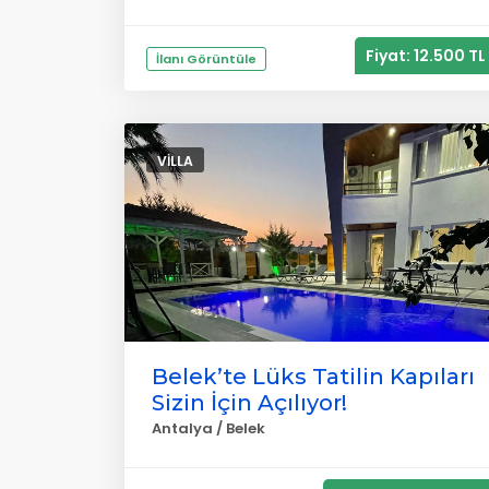
Fiyat: 12.500 TL
İlanı Görüntüle
VILLA
Belek’te Lüks Tatilin Kapıları
Sizin İçin Açılıyor!
Antalya / Belek