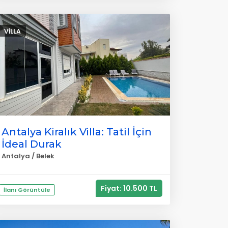
VILLA
Antalya Kiralık Villa: Tatil İçin
İdeal Durak
Antalya / Belek
Fiyat: 10.500 TL
İlanı Görüntüle