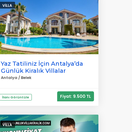
VILLA
Yaz Tatiliniz İçin Antalya’da
Günlük Kiralık Villalar
Antalya / Belek
Fiyat: 9.500 TL
İlanı Görüntüle
VILLA