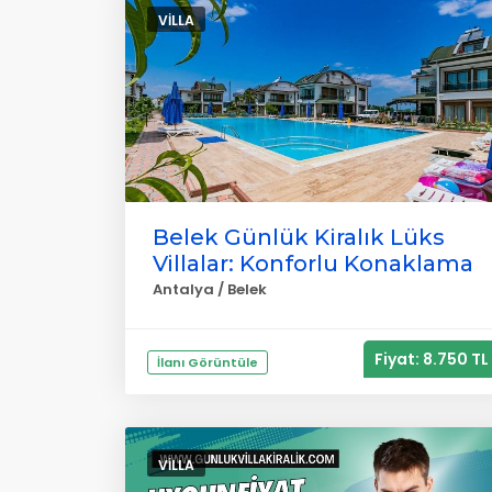
VILLA
Belek Günlük Kiralık Lüks
Villalar: Konforlu Konaklama
Antalya / Belek
Fiyat: 8.750 TL
İlanı Görüntüle
VILLA