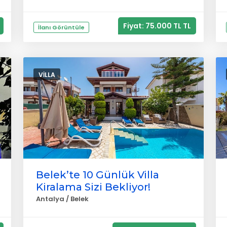
Fiyat: 75.000 TL TL
İlanı Görüntüle
VILLA
Belek’te 10 Günlük Villa
Kiralama Sizi Bekliyor!
Antalya / Belek