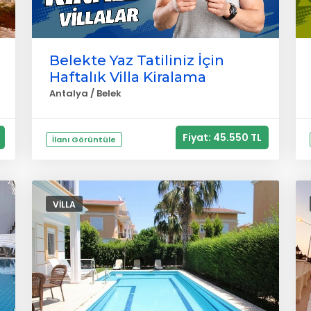
Belekte Yaz Tatiliniz İçin
Haftalık Villa Kiralama
Antalya / Belek
Fiyat: 45.550 TL
İlanı Görüntüle
VILLA