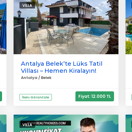
VILLA
Antalya Belek’te Lüks Tatil
Villası – Hemen Kiralayın!
Antalya / Belek
Fiyat: 12.000 TL
İlanı Görüntüle
VILLA