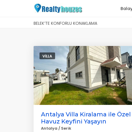
Balay
BELEK’TE KONFORLU KONAKLAMA
VILLA
Antalya Villa Kiralama ile Özel
Havuz Keyfini Yaşayın
Antalya / Serik