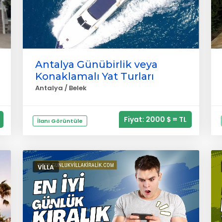
Antalya Günübirlik veya
Konaklamalı Yat Turları
Antalya / Belek
Fiyat: 2000 $ = TL
İlanı Görüntüle
VILLA