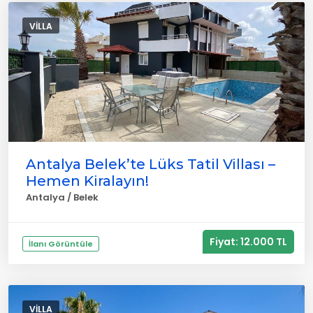
VILLA
Antalya Belek’te Lüks Tatil Villası –
Hemen Kiralayın!
Antalya / Belek
Fiyat: 12.000 TL
İlanı Görüntüle
VILLA