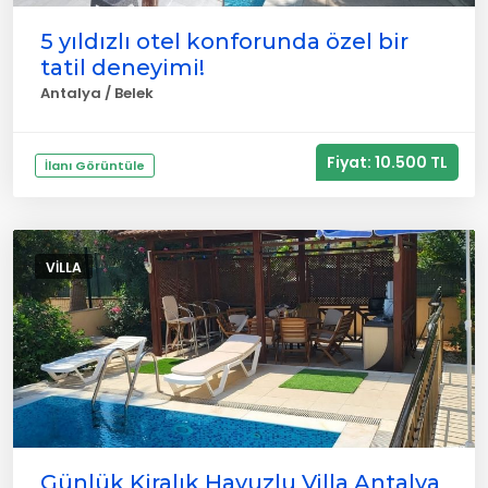
5 yıldızlı otel konforunda özel bir
tatil deneyimi!
Antalya / Belek
Fiyat: 10.500 TL
İlanı Görüntüle
VILLA
Günlük Kiralık Havuzlu Villa Antalya