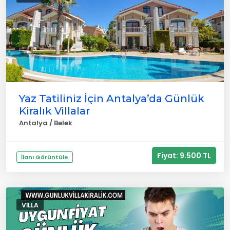
Yaz Tatiliniz İçin Antalya’da Günlük
Kiralık Villalar
Antalya / Belek
Fiyat: 9.500 TL
İlanı Görüntüle
VILLA