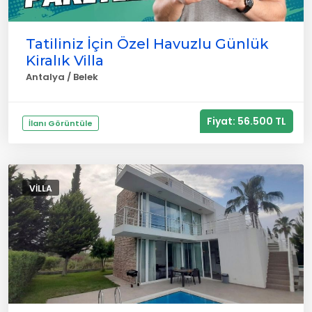
Tatiliniz İçin Özel Havuzlu Günlük
Kiralık Villa
Antalya / Belek
Fiyat: 56.500 TL
İlanı Görüntüle
VILLA