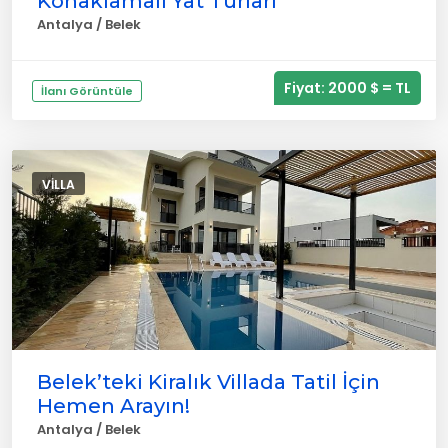
Konaklamalı Yat Turları
Antalya / Belek
Fiyat: 2000 $ = TL
İlanı Görüntüle
VILLA
Belek’teki Kiralık Villada Tatil İçin
Hemen Arayın!
Antalya / Belek