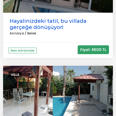
Hayalinizdeki tatil, bu villada
gerçeğe dönüşüyor!
Antalya / Belek
Fiyat: 6500 TL
İlanı Görüntüle
VILLA