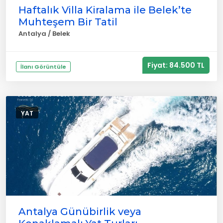
Haftalık Villa Kiralama ile Belek’te
Muhteşem Bir Tatil
Antalya / Belek
Fiyat: 84.500 TL
İlanı Görüntüle
YAT
Antalya Günübirlik veya