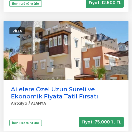
Fiyat: 12.500 TL
İlanı Görüntüle
VILLA
Ailelere Özel Uzun Süreli ve
Ekonomik Fiyata Tatil Fırsatı
Antalya / ALANYA
Fiyat: 75.000 TL TL
İlanı Görüntüle