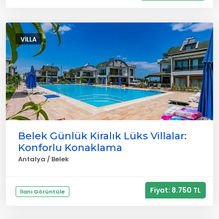
VILLA
Belek Günlük Kiralık Lüks Villalar:
Konforlu Konaklama
Antalya / Belek
Fiyat: 8.750 TL
İlanı Görüntüle