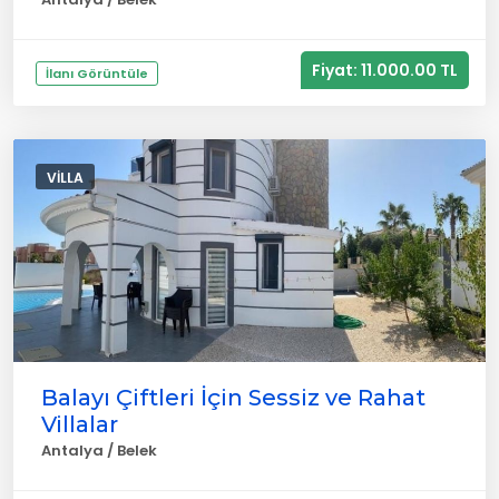
Fiyat: 11.000.00 TL
İlanı Görüntüle
VILLA
Balayı Çiftleri İçin Sessiz ve Rahat
Villalar
Antalya / Belek