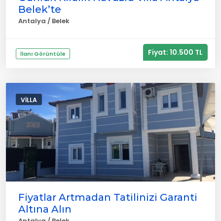
Belek’te
Antalya / Belek
Fiyat: 10.500 TL
İlanı Görüntüle
VILLA
Fiyatlar Artmadan Tatilinizi Garanti
Altına Alın
Antalya / Belek