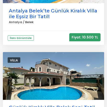
Antalya Belek’te Günlük Kiralık Villa
ile Eşsiz Bir Tatil!
Antalya / Belek
Fiyat: 10.500 TL
İlanı Görüntüle
VILLA