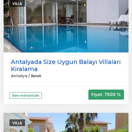
VILLA
Antalyada Size Uygun Balayı Villaları
Kiralama
Antalya / Belek
Fiyat: 7500 TL
İlanı Görüntüle
VILLA