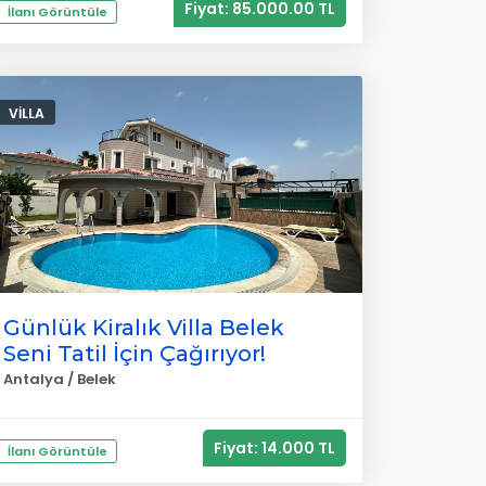
Fiyat: 85.000.00 TL
İlanı Görüntüle
VILLA
Günlük Kiralık Villa Belek
Seni Tatil İçin Çağırıyor!
Antalya / Belek
Fiyat: 14.000 TL
İlanı Görüntüle