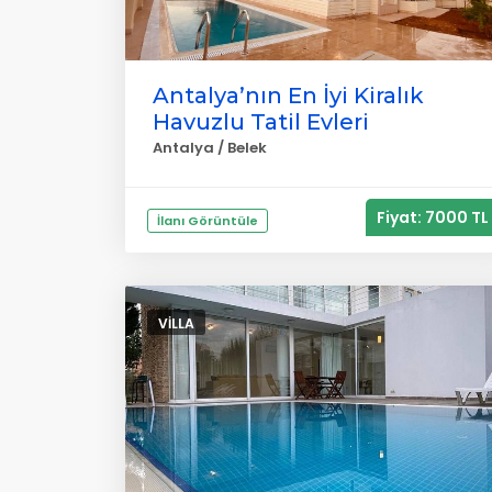
Antalya’nın En İyi Kiralık
Havuzlu Tatil Evleri
Antalya / Belek
Fiyat: 7000 TL
İlanı Görüntüle
VILLA