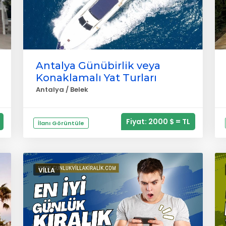
Antalya Günübirlik veya
Konaklamalı Yat Turları
Antalya / Belek
Fiyat: 2000 $ = TL
İlanı Görüntüle
VILLA