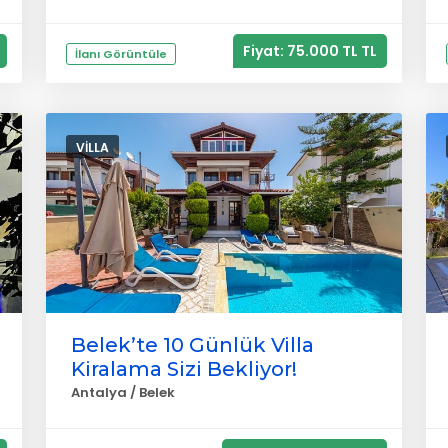
Fiyat: 75.000 TL TL
İlanı Görüntüle
VILLA
Belek’te 10 Günlük Villa
Kiralama Sizi Bekliyor!
Antalya / Belek