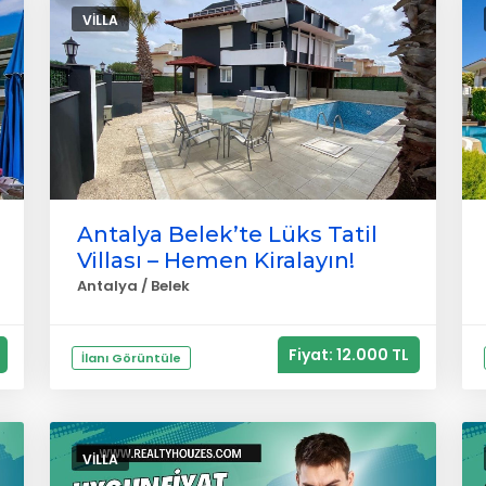
VILLA
Antalya Belek’te Lüks Tatil
Villası – Hemen Kiralayın!
Antalya / Belek
Fiyat: 12.000 TL
İlanı Görüntüle
VILLA