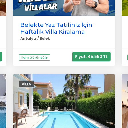
Belekte Yaz Tatiliniz İçin
Haftalık Villa Kiralama
Antalya / Belek
Fiyat: 45.550 TL
İlanı Görüntüle
VILLA