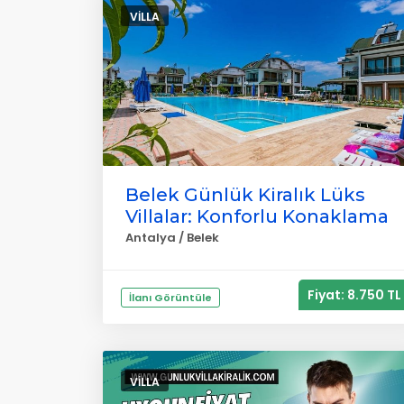
VILLA
Belek Günlük Kiralık Lüks
Villalar: Konforlu Konaklama
Antalya / Belek
Fiyat: 8.750 TL
İlanı Görüntüle
VILLA