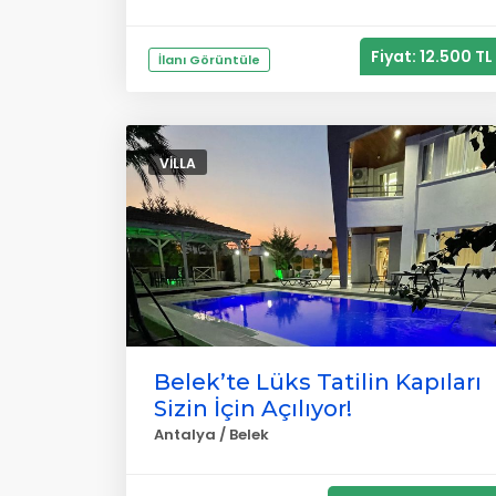
Fiyat: 12.500 TL
İlanı Görüntüle
VILLA
Belek’te Lüks Tatilin Kapıları
Sizin İçin Açılıyor!
Antalya / Belek