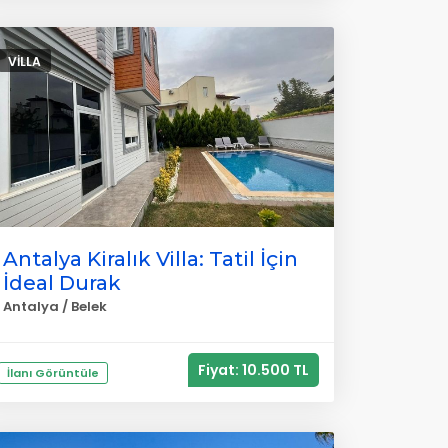
VILLA
Antalya Kiralık Villa: Tatil İçin
İdeal Durak
Antalya / Belek
Fiyat: 10.500 TL
İlanı Görüntüle