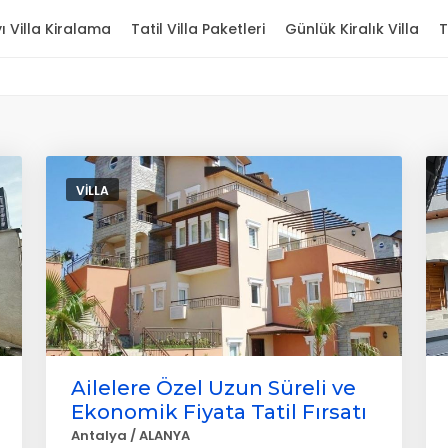
ı Villa Kiralama
Tatil Villa Paketleri
Günlük Kiralık Villa
T
VILLA
Ailelere Özel Uzun Süreli ve
Ekonomik Fiyata Tatil Fırsatı
Antalya / ALANYA