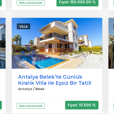
Fiyat: 150.000.00 TL
İlanı Görüntüle
VILLA
Antalya Belek’te Günlük
Kiralık Villa ile Eşsiz Bir Tatil!
Antalya / Belek
Fiyat: 10.500 TL
İlanı Görüntüle