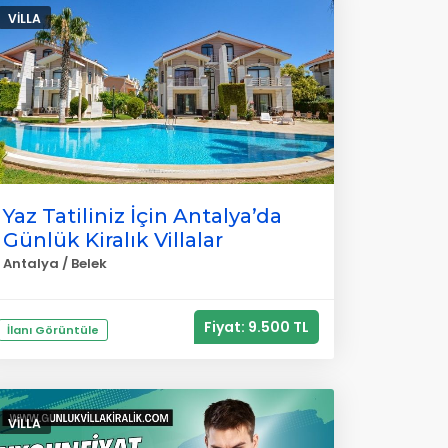
VILLA
Yaz Tatiliniz İçin Antalya’da
Günlük Kiralık Villalar
Antalya / Belek
Fiyat: 9.500 TL
İlanı Görüntüle
VILLA