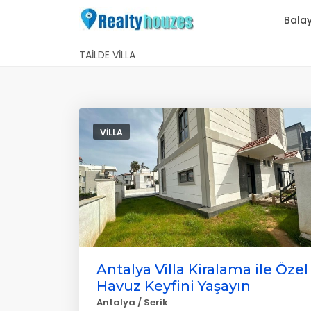
Balay
TAILDE VILLA
VILLA
Antalya Villa Kiralama ile Özel
Havuz Keyfini Yaşayın
Antalya / Serik