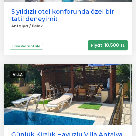
5 yıldızlı otel konforunda özel bir
tatil deneyimi!
Antalya / Belek
Fiyat: 10.500 TL
İlanı Görüntüle
VILLA
Günlük Kiralık Havuzlu Villa Antalya