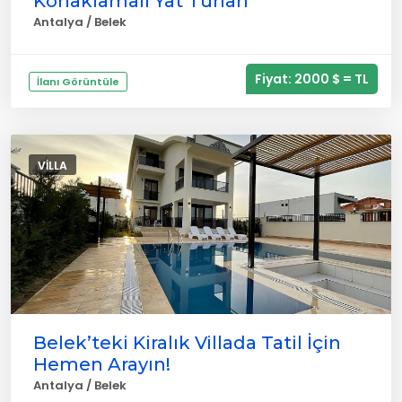
Konaklamalı Yat Turları
Antalya / Belek
Fiyat: 2000 $ = TL
İlanı Görüntüle
VILLA
Belek’teki Kiralık Villada Tatil İçin
Hemen Arayın!
Antalya / Belek