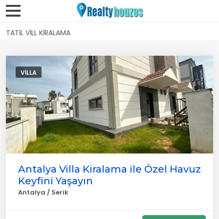
TATIL VILL KIRALAMA
VILLA
Antalya Villa Kiralama ile Özel Havuz
Keyfini Yaşayın
Antalya / Serik