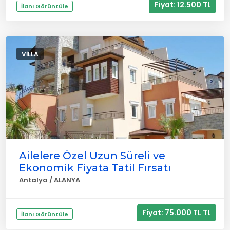
Fiyat: 12.500 TL
İlanı Görüntüle
VILLA
Ailelere Özel Uzun Süreli ve
Ekonomik Fiyata Tatil Fırsatı
Antalya / ALANYA
Fiyat: 75.000 TL TL
İlanı Görüntüle