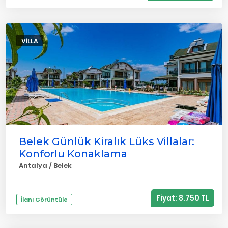
VILLA
Belek Günlük Kiralık Lüks Villalar:
Konforlu Konaklama
Antalya / Belek
Fiyat: 8.750 TL
İlanı Görüntüle