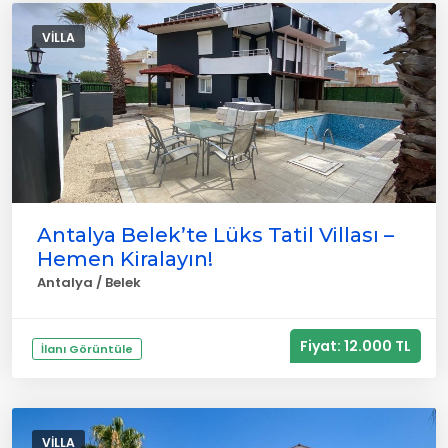
VILLA
Antalya Belek’te Lüks Tatil Villası –
Hemen Kiralayın!
Antalya / Belek
Fiyat: 12.000 TL
İlanı Görüntüle
VILLA