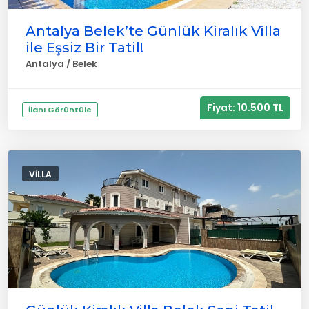
Antalya Belek’te Günlük Kiralık Villa
ile Eşsiz Bir Tatil!
Antalya / Belek
Fiyat: 10.500 TL
İlanı Görüntüle
VILLA