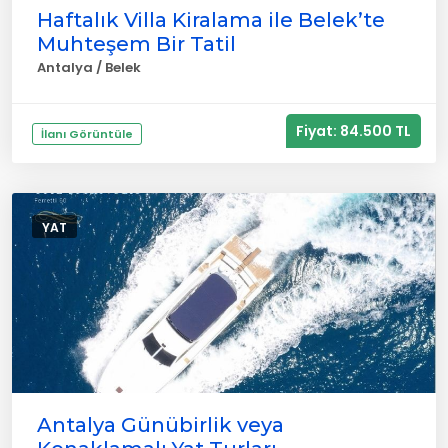
Haftalık Villa Kiralama ile Belek’te
Muhteşem Bir Tatil
Antalya / Belek
Fiyat: 84.500 TL
İlanı Görüntüle
YAT
Antalya Günübirlik veya