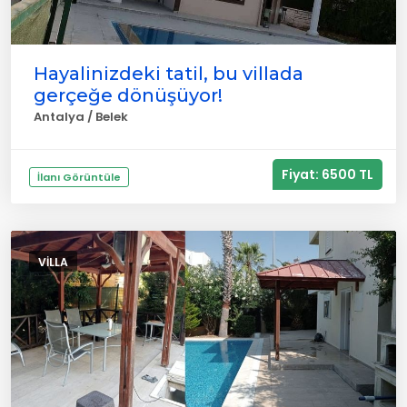
Hayalinizdeki tatil, bu villada
gerçeğe dönüşüyor!
Antalya / Belek
Fiyat: 6500 TL
İlanı Görüntüle
VILLA