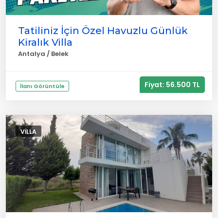
Tatiliniz İçin Özel Havuzlu Günlük
Kiralık Villa
Antalya / Belek
Fiyat: 56.500 TL
İlanı Görüntüle
VILLA