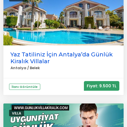
Yaz Tatiliniz İçin Antalya’da Günlük
Kiralık Villalar
Antalya / Belek
Fiyat: 9.500 TL
İlanı Görüntüle
VILLA