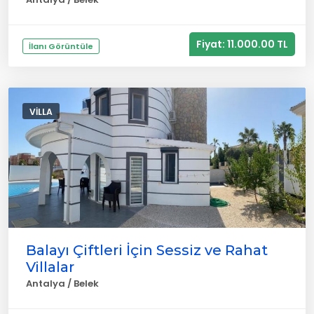
Fiyat: 11.000.00 TL
İlanı Görüntüle
VILLA
Balayı Çiftleri İçin Sessiz ve Rahat
Villalar
Antalya / Belek