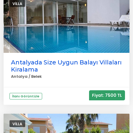
VILLA
Antalyada Size Uygun Balayı Villaları
Kiralama
Antalya / Belek
Fiyat: 7500 TL
İlanı Görüntüle
VILLA