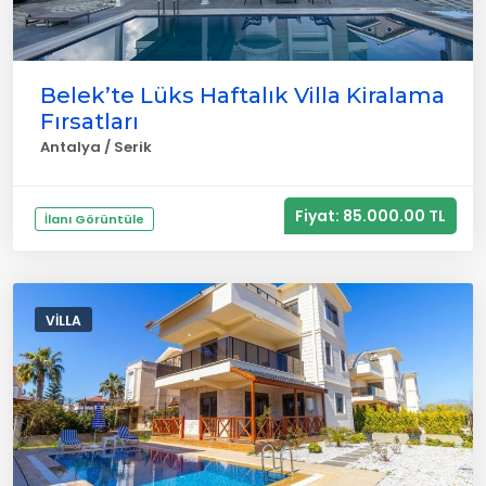
Belek’te Lüks Haftalık Villa Kiralama
Fırsatları
Antalya / Serik
Fiyat: 85.000.00 TL
İlanı Görüntüle
VILLA