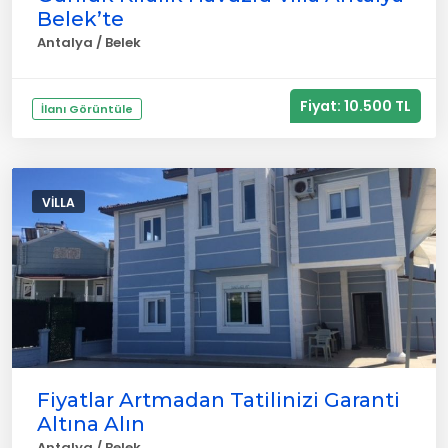
Belek’te
Antalya / Belek
Fiyat: 10.500 TL
İlanı Görüntüle
VILLA
Fiyatlar Artmadan Tatilinizi Garanti
Altına Alın
Antalya / Belek