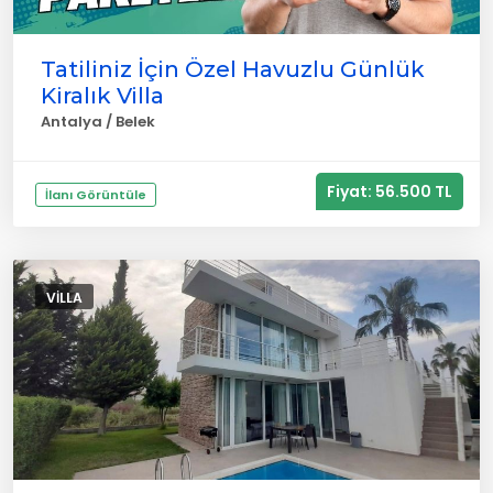
Tatiliniz İçin Özel Havuzlu Günlük
Kiralık Villa
Antalya / Belek
Fiyat: 56.500 TL
İlanı Görüntüle
VILLA