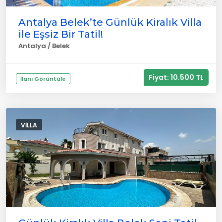
Antalya Belek’te Günlük Kiralık Villa
ile Eşsiz Bir Tatil!
Antalya / Belek
Fiyat: 10.500 TL
İlanı Görüntüle
VILLA