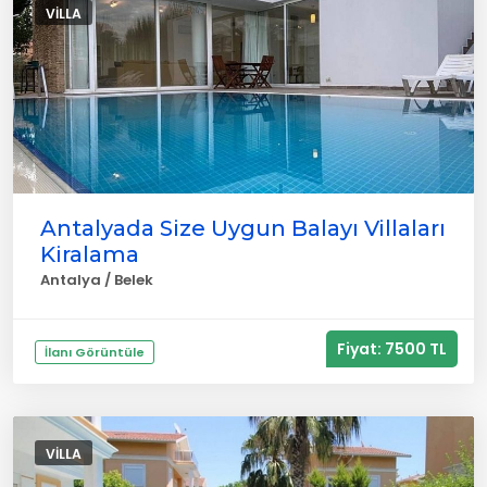
VILLA
Antalyada Size Uygun Balayı Villaları
Kiralama
Antalya / Belek
Fiyat: 7500 TL
İlanı Görüntüle
VILLA