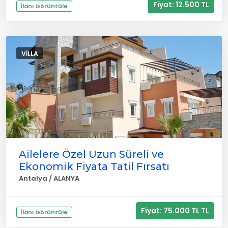
Fiyat: 12.500 TL
İlanı Görüntüle
VILLA
Ailelere Özel Uzun Süreli ve
Ekonomik Fiyata Tatil Fırsatı
Antalya / ALANYA
Fiyat: 75.000 TL TL
İlanı Görüntüle