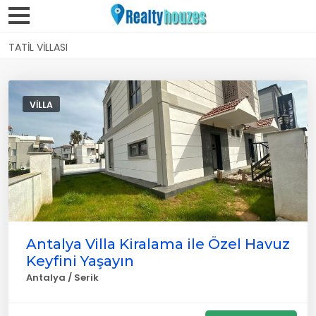
TATIL VILLASI
VILLA
Antalya Villa Kiralama ile Özel Havuz
Keyfini Yaşayın
Antalya / Serik