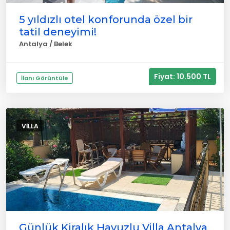
5 yıldızlı otel konforunda özel bir
tatil deneyimi!
Antalya / Belek
Fiyat: 10.500 TL
İlanı Görüntüle
VILLA
Günlük Kiralık Havuzlu Villa Antalya