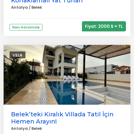
Konaklamalı Yat Turları
Antalya / Belek
Fiyat: 2000 $ = TL
İlanı Görüntüle
VILLA
Belek’teki Kiralık Villada Tatil İçin
Hemen Arayın!
Antalya / Belek