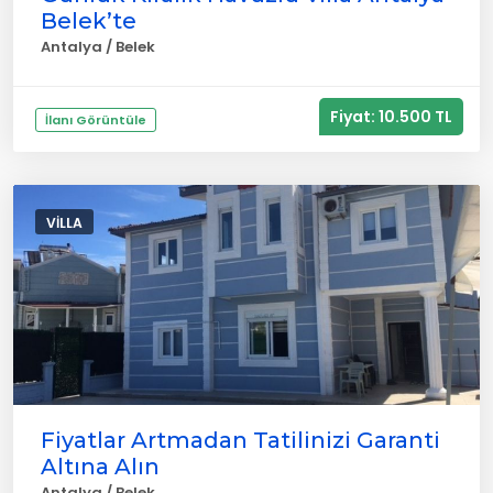
Belek’te
Antalya / Belek
Fiyat: 10.500 TL
İlanı Görüntüle
VILLA
Fiyatlar Artmadan Tatilinizi Garanti
Altına Alın
Antalya / Belek