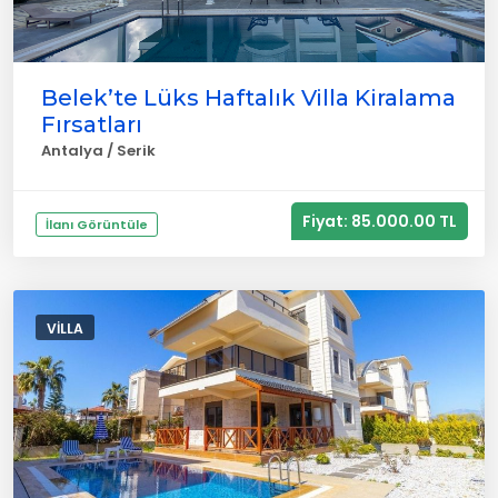
Belek’te Lüks Haftalık Villa Kiralama
Fırsatları
Antalya / Serik
Fiyat: 85.000.00 TL
İlanı Görüntüle
VILLA