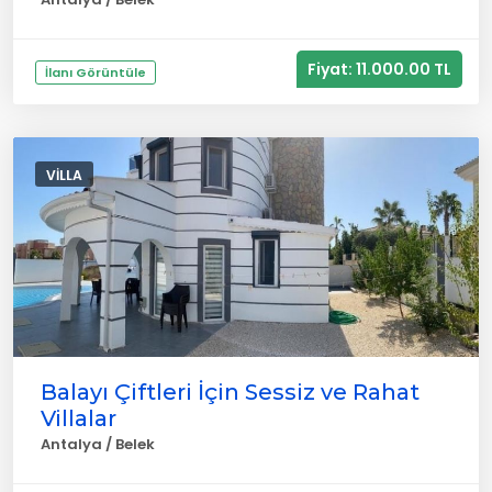
Fiyat: 11.000.00 TL
İlanı Görüntüle
VILLA
Balayı Çiftleri İçin Sessiz ve Rahat
Villalar
Antalya / Belek