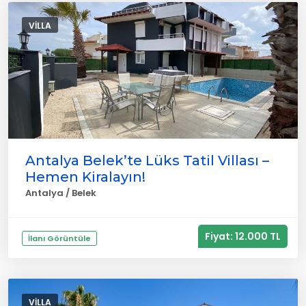
VILLA
Antalya Belek’te Lüks Tatil Villası –
Hemen Kiralayın!
Antalya / Belek
Fiyat: 12.000 TL
İlanı Görüntüle
VILLA