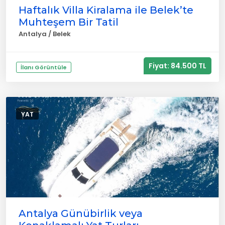
Haftalık Villa Kiralama ile Belek’te
Muhteşem Bir Tatil
Antalya / Belek
Fiyat: 84.500 TL
İlanı Görüntüle
YAT
Antalya Günübirlik veya