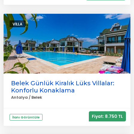
VILLA
Belek Günlük Kiralık Lüks Villalar:
Konforlu Konaklama
Antalya / Belek
Fiyat: 8.750 TL
İlanı Görüntüle