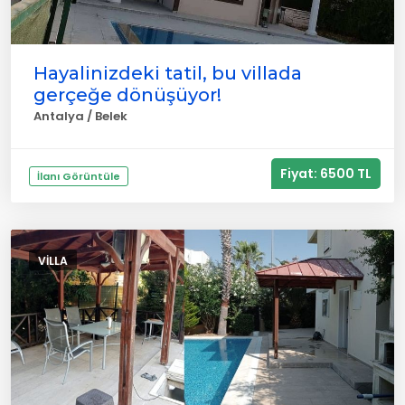
Hayalinizdeki tatil, bu villada
gerçeğe dönüşüyor!
Antalya / Belek
Fiyat: 6500 TL
İlanı Görüntüle
VILLA