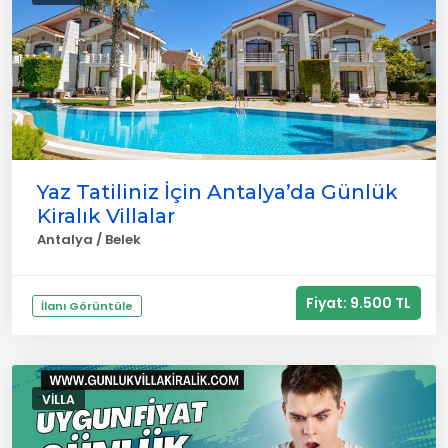
Yaz Tatiliniz İçin Antalya’da Günlük
Kiralık Villalar
Antalya / Belek
Fiyat: 9.500 TL
İlanı Görüntüle
VILLA